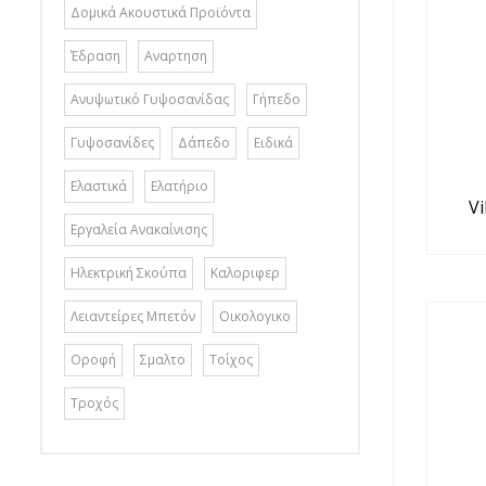
Δομικά Ακουστικά Προϊόντα
Έδραση
Αναρτηση
Ανυψωτικό Γυψοσανίδας
Γήπεδο
Γυψοσανίδες
Δάπεδο
Ειδικά
Ελαστικά
Ελατήριο
Vi
Εργαλεία Ανακαίνισης
Ηλεκτρική Σκούπα
Καλοριφερ
Λειαντείρες Μπετόν
Οικολογικο
Οροφή
Σμαλτο
Τοίχος
Τροχός