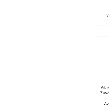
V
Vibr
Σύνδ
Αν