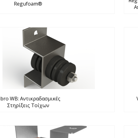
Reg
Regufoam®
Α
ibro WB: Αντικραδασμικές
Στηρίξεις Τοίχων