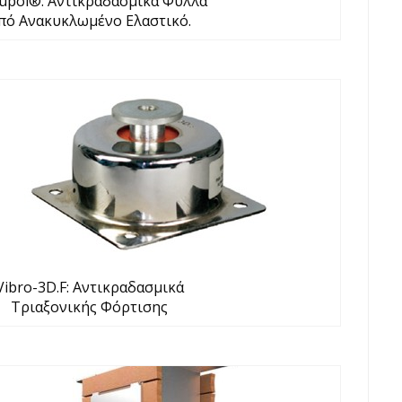
upol®: Αντικραδασμικά Φύλλα
πό Ανακυκλωμένο Ελαστικό.
Vibro-3D.F: Αντικραδασμικά
Τριαξονικής Φόρτισης