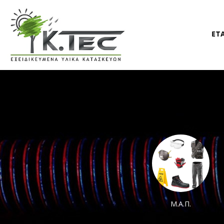
ΕΤ
Χρώματα
Μ.Α.Π.