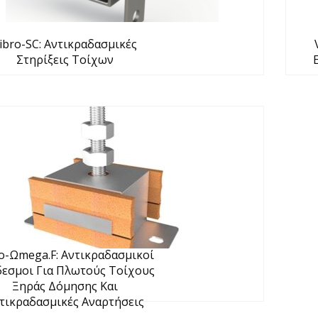
ibro-SC: Αντικραδασμικές
Στηρίξεις Τοίχων
o-Ωmega.F: Αντικραδασμικοί
εσμοι Για Πλωτούς Τοίχους
Ξηράς Δόμησης Και
τικραδασμικές Αναρτήσεις