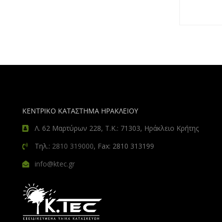
ΚΕΝΤΡΙΚΟ ΚΑΤΑΣΤΗΜΑ ΗΡΑΚΛΕΙΟΥ
Λ. 62 Μαρτύρων 228, Τ.Κ.: 71303, Ηράκλειο Κρήτης
Τηλ.:
2810 319000
, Fax: 2810 313199
info@ktec.gr