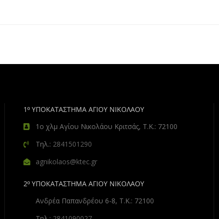
1º ΥΠΟΚΑΤΑΣΤΗΜΑ ΑΓΙΟΥ ΝΙΚΟΛΑΟΥ
1ο χλμ Αγίου Νικολάου Κριτσάς, Τ.Κ.: 72100
Τηλ.:
2841501290
agnikolaos@ktec.gr
2º ΥΠΟΚΑΤΑΣΤΗΜΑ ΑΓΙΟΥ ΝΙΚΟΛΑΟΥ
Ανδρέα Παπανδρέου 6-8, Τ.Κ.: 72100
Τηλ.:
2841090027