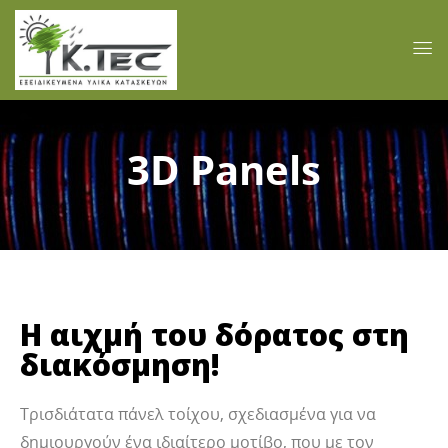
3D Panels
H αιχμή του δόρατος στη
διακόσμηση!
Τρισδιάτατα πάνελ τοίχου, σχεδιασμένα για να
δημιουργούν ένα ιδιαίτερο μοτίβο, που με τον