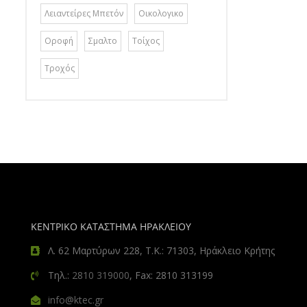
Λειαντείρες Μπετόν
Οικολογικο
Οροφή
Σμαλτο
Τοίχος
Τροχός
ΚΕΝΤΡΙΚΟ ΚΑΤΑΣΤΗΜΑ ΗΡΑΚΛΕΙΟΥ
Λ. 62 Μαρτύρων 228, Τ.Κ.: 71303, Ηράκλειο Κρήτης
Τηλ.:
2810 319000
, Fax: 2810 313199
info@ktec.gr