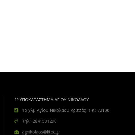
1º ΥΠΟΚΑΤΑΣΤΗΜΑ ΑΓΙΟΥ ΝΙΚΟΛΑΟΥ
1ο χλμ Αγίου Νικολάου Κριτσάς, Τ.Κ.: 72100
Τηλ.:
2841501290
agnikolaos@ktec.gr