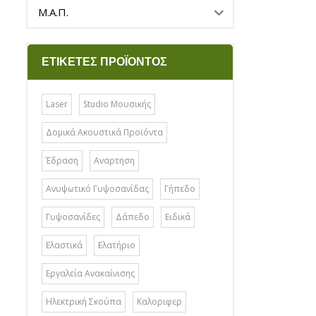
Μ.Α.Π.
ΕΤΙΚΈΤΕΣ ΠΡΟΪΌΝΤΟΣ
Laser
Studio Μουσικής
Δομικά Ακουστικά Προϊόντα
Έδραση
Αναρτηση
Ανυψωτικό Γυψοσανίδας
Γήπεδο
Γυψοσανίδες
Δάπεδο
Ειδικά
Ελαστικά
Ελατήριο
Εργαλεία Ανακαίνισης
Ηλεκτρική Σκούπα
Καλοριφερ