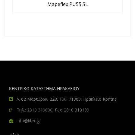
Mapeflex PU55 SL
ΚΕΝΤΡΙΚΟ ΚΑΤΑΣΤΗΜΑ ΗΡΑΚΛΕΙΟΥ
Λ. 62 Μαρτύρων 228, Τ.Κ.: 71303, Ηράκλειο Κρήτης
Τηλ.:
2810 319000
, Fax: 2810 313199
info@ktec.gr