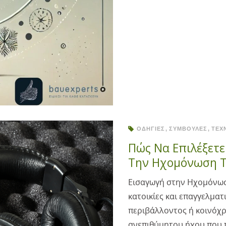
ΟΔΗΓΊΕΣ
ΣΥΜΒΟΥΛΈΣ
ΤΕΧ
Πώς Να Επιλέξετε
Την Ηχομόνωση Τ
Εισαγωγή στην Ηχομόνωσ
κατοικίες και επαγγελμα
περιβάλλοντος ή κοινόχρ
ανεπιθύμητου ήχου που π