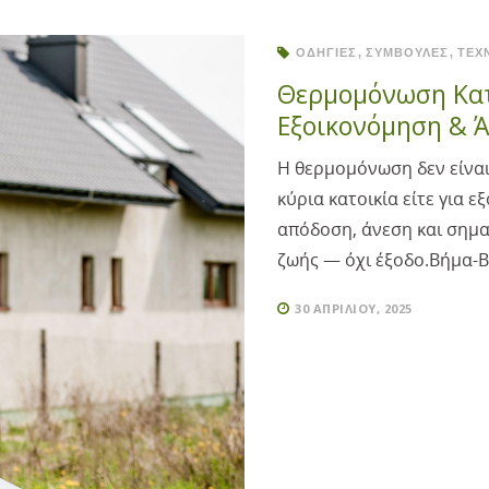
ΟΔΗΓΊΕΣ
ΣΥΜΒΟΥΛΈΣ
ΤΕΧ
Θερμομόνωση Κατ
Εξοικονόμηση & 
Η θερμομόνωση δεν είναι 
κύρια κατοικία είτε για 
απόδοση, άνεση και σημαν
ζωής — όχι έξοδο.Βήμα-Β
30 ΑΠΡΙΛΊΟΥ, 2025