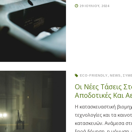
29 ΙΟΥΛΊΟΥ, 2024
ECO-FRIENDLY
NEWS
ΣΥΜ
Οι Νέες Τάσεις Στ
Αποδοτικές Και Α
Η κατασκευαστική βιομηχα
τεχνολογίες και τα καιν
κατασκευών. Ανάμεσα στι
ξηρά δόμηση, η μόνωση, 