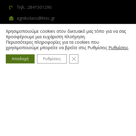
Τηλ.:
2841501290
agnikolaos@ktec.gr
Χρησιμοποιούμε cookies στον δικτυακό μας τόπο για να σας
2º ΥΠΟΚΑΤΑΣΤΗΜΑ ΑΓΙΟΥ ΝΙΚΟΛΑΟΥ
προσφέρουμε μια ευχάριστη πλοήγηση.
Περισσότερες πληροφορίες για τα cookies που
Ανδρέα Παπανδρέου 6-8, Τ.Κ.: 72100
χρησιμοποιούμε μπορείτε να βρείτε στις Ρυθμίσεις
Ρυθμίσεις
.
Τηλ.:
2841090027
Κλείσιμο του Cookie banner γ
Αποδοχή
Ρυθμίσεις
agnikolaos2@ktec.gr
NEWSLETTER
Γραφτείτε στο Newsletter μας για να λαμβάνεται τα
τελευταία νέα και προσφορές μας