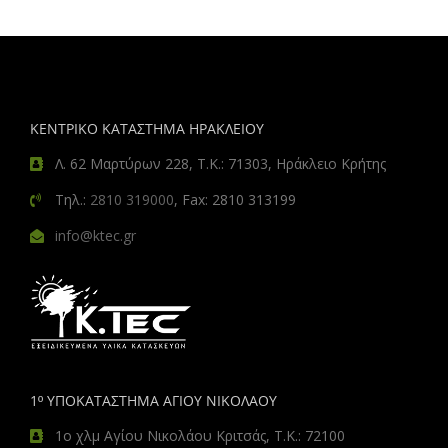
ΚΕΝΤΡΙΚΟ ΚΑΤΑΣΤΗΜΑ ΗΡΑΚΛΕΙΟΥ
Λ. 62 Μαρτύρων 228, Τ.Κ.: 71303, Ηράκλειο Κρήτης
Τηλ.:
2810 319000
, Fax: 2810 313199
info@ktec.gr
1º ΥΠΟΚΑΤΑΣΤΗΜΑ ΑΓΙΟΥ ΝΙΚΟΛΑΟΥ
1ο χλμ Αγίου Νικολάου Κριτσάς, Τ.Κ.: 72100