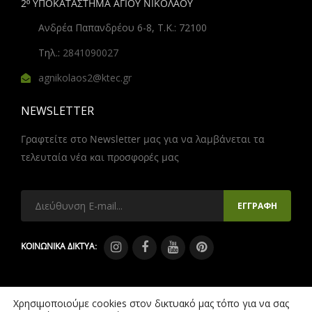
2º ΥΠΟΚΑΤΑΣΤΗΜΑ ΑΓΙΟΥ ΝΙΚΟΛΑΟΥ
Ανδρέα Παπανδρέου 6-8, Τ.Κ.: 72100
Τηλ.:
2841090027
agnikolaos2@ktec.gr
NEWSLETTER
Γραφτείτε στο Newsletter μας για να λαμβάνεται τα
τελευταία νέα και προσφορές μας
ΚΟΙΝΩΝΙΚΑ ΔΙΚΤΥΑ:
Χρησιμοποιούμε cookies στον δικτυακό μας τόπο για να σας