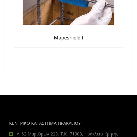
Mapeshield I
ΚΕΝΤΡΙΚΟ ΚΑΤΑΣΤΗΜΑ ΗΡΑΚΛΕΙΟΥ
Λ. 62 Μαρτύρων 228, Τ.Κ.: 71303, Ηράκλειο Κρήτης