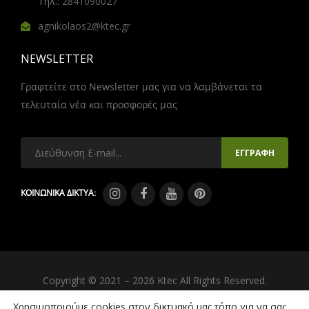
Τηλ.:
2841090027
agnikolaos2@ktec.gr
NEWSLETTER
Γραφτείτε στο Newsletter μας για να λαμβάνεται τα
τελευταία νέα και προσφορές μας
ΚΟΙΝΩΝΙΚΑ ΔΙΚΤΥΑ:
Copyright © 2021 – 2026 Ktec All Rights Reserved.
Created by
iWorx
Χρησιμοποιούμε cookies στον δικτυακό μας τόπο για να σας