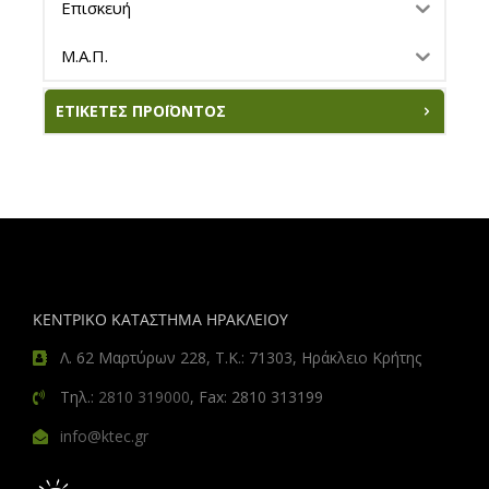
Επισκευή
Μ.Α.Π.
ΕΤΙΚΈΤΕΣ ΠΡΟΪΌΝΤΟΣ
ΚΕΝΤΡΙΚΟ ΚΑΤΑΣΤΗΜΑ ΗΡΑΚΛΕΙΟΥ
Λ. 62 Μαρτύρων 228, Τ.Κ.: 71303, Ηράκλειο Κρήτης
Τηλ.:
2810 319000
, Fax: 2810 313199
info@ktec.gr