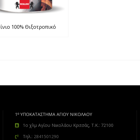
ίνιο 100% Θιξοτροπικό
1º ΥΠΟΚΑΤΑΣΤΗΜΑ ΑΓΙΟΥ ΝΙΚΟΛΑΟΥ
1ο χλμ Αγίου Νικολάου Κριτσάς, Τ.Κ.: 72100
Τηλ.:
2841501290