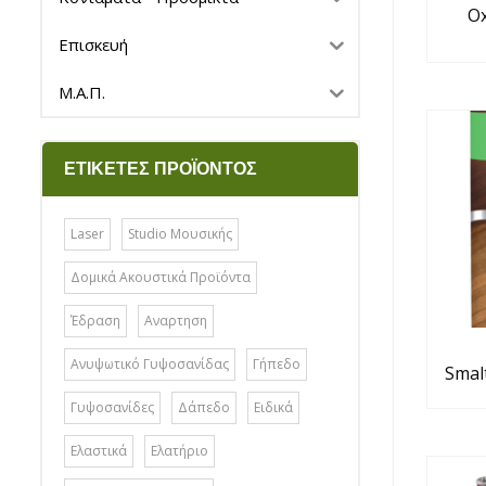
Ox
Επισκευή
Μ.Α.Π.
ΕΤΙΚΈΤΕΣ ΠΡΟΪΌΝΤΟΣ
Laser
Studio Μουσικής
Δομικά Ακουστικά Προϊόντα
Έδραση
Αναρτηση
Ανυψωτικό Γυψοσανίδας
Γήπεδο
Smal
Γυψοσανίδες
Δάπεδο
Ειδικά
Ελαστικά
Ελατήριο