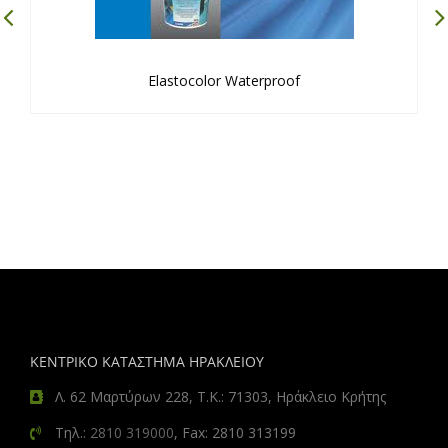
Elastocolor Waterproof
ΚΕΝΤΡΙΚΟ ΚΑΤΑΣΤΗΜΑ ΗΡΑΚΛΕΙΟΥ
Λ. 62 Μαρτύρων 228, Τ.Κ.: 71303, Ηράκλειο Κρήτης
Τηλ.:
2810 319000
, Fax: 2810 313199