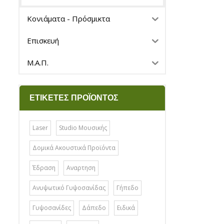
Κονιάματα - Πρόσμικτα
Επισκευή
Μ.Α.Π.
ΕΤΙΚΈΤΕΣ ΠΡΟΪΌΝΤΟΣ
Laser
Studio Μουσικής
Δομικά Ακουστικά Προϊόντα
Έδραση
Αναρτηση
Ανυψωτικό Γυψοσανίδας
Γήπεδο
Γυψοσανίδες
Δάπεδο
Ειδικά