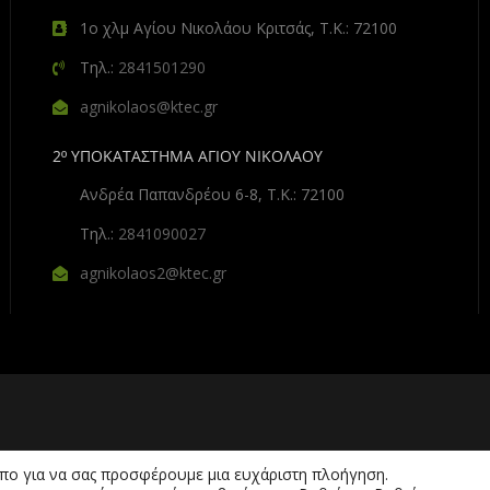
1ο χλμ Αγίου Νικολάου Κριτσάς, Τ.Κ.: 72100
Τηλ.:
2841501290
agnikolaos@ktec.gr
2º ΥΠΟΚΑΤΑΣΤΗΜΑ ΑΓΙΟΥ ΝΙΚΟΛΑΟΥ
Ανδρέα Παπανδρέου 6-8, Τ.Κ.: 72100
Τηλ.:
2841090027
agnikolaos2@ktec.gr
όπο για να σας προσφέρουμε μια ευχάριστη πλοήγηση.