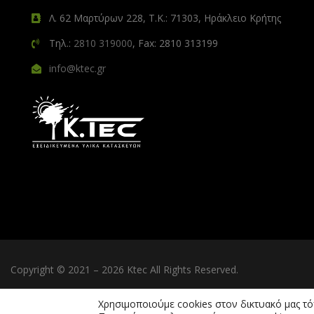
Λ. 62 Μαρτύρων 228, Τ.Κ.: 71303, Ηράκλειο Κρήτης
Τηλ.:
2810 319000
, Fax: 2810 313199
info@ktec.gr
Copyright © 2021 – 2026 Ktec All Rights Reserved.
Χρησιμοποιούμε cookies στον δικτυακό μας τ