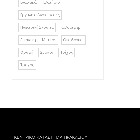
Ελαστικά
Ελατήριο
Εργαλεία Ανακαίνισης
Ηλεκτρική Σκούπα
Καλοριφερ
Λειαντείρες Μπετόν
Οικολογικο
Οροφή
Σμαλτο
Τοίχος
Τροχός
ΚΕΝΤΡΙΚΟ ΚΑΤΑΣΤΗΜΑ ΗΡΑΚΛΕΙΟΥ