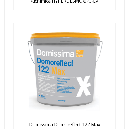
Alchimica HYPERDESMO®-C-LV
Domissima Domoreflect 122 Max