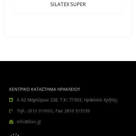
SILATEX SUPER
ΚΕΝΤΡΙΚΟ ΚΑΤΑΣΤΗΜΑ ΗΡΑΚΛΕΙΟΥ
Λ. 62 Μαρτύρων 228, Τ.Κ.: 71303, Ηράκλειο Κρήτης
Τηλ.:
2810 319000
, Fax: 2810 313199
info@ktec.gr