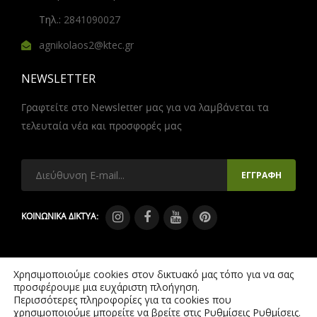
Τηλ.:
2841090027
agnikolaos2@ktec.gr
NEWSLETTER
Γραφτείτε στο Newsletter μας για να λαμβάνεται τα
τελευταία νέα και προσφορές μας
ΚΟΙΝΩΝΙΚΑ ΔΙΚΤΥΑ:
Χρησιμοποιούμε cookies στον δικτυακό μας τόπο για να σας
προσφέρουμε μια ευχάριστη πλοήγηση.
Περισσότερες πληροφορίες για τα cookies που
Copyright © 2021 – 2026 Ktec All Rights Reserved.
χρησιμοποιούμε μπορείτε να βρείτε στις Ρυθμίσεις
Ρυθμίσεις
.