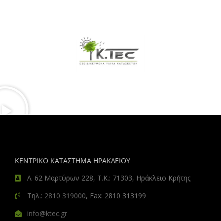
ΚΕΝΤΡΙΚΟ ΚΑΤΑΣΤΗΜΑ ΗΡΑΚΛΕΙΟΥ
Λ. 62 Μαρτύρων 228, Τ.Κ.: 71303, Ηράκλειο Κρήτης
Τηλ.:
2810 319000
, Fax: 2810 313199
info@ktec.gr