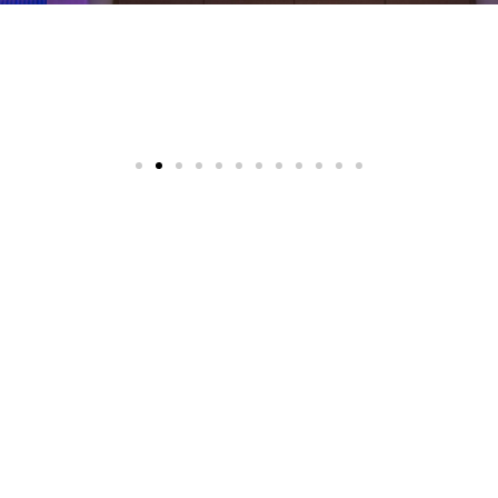
3D PANELS
H αιχμή του δόρατος στη διακόσμηση!
Διατίθενται σε διάφορα σχέδια, κλασικό, μοντέρνο
ή διαχρονικό στιλ, με δυνατότητα επιλογής του
σχεδίου που είναι προσαρμοσμένο στις ανάγκες
του χώρου αλλά και του γούστου σας. Επιλέξτε
κάποιο από τα σχέδια και κυριολεκτικά
αναβαθμίστε αισθητικά με κάτι μοναδικό το χώρο