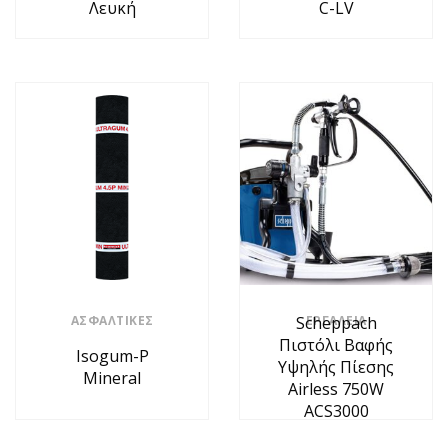
Λευκή
C-LV
ΑΣΦΑΛΤΙΚΈΣ
Scheppach
ΕΡΓΑΛΕΊΑ
Πιστόλι Βαφής
Isogum-P
Υψηλής Πίεσης
Mineral
Airless 750W
ACS3000