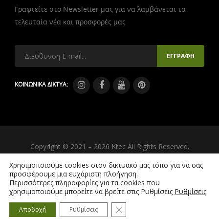
Γραφτείτε στο Newsletter μας για να λαμβάνεται τα
τελευταία νέα και προσφορές μας
ΚΟΙΝΩΝΙΚΑ ΔΙΚΤΥΑ:
Copyright © 2021 – 2026 Ktec All Rights Reserved.
Created by
iWorx
Χρησιμοποιούμε cookies στον δικτυακό μας τόπο για να σας
προσφέρουμε μια ευχάριστη πλοήγηση.
Περισσότερες πληροφορίες για τα cookies που
χρησιμοποιούμε μπορείτε να βρείτε στις Ρυθμίσεις
Ρυθμίσεις
.
Κλείσιμο του Cookie banner γ
Αποδοχή
Ρυθμίσεις