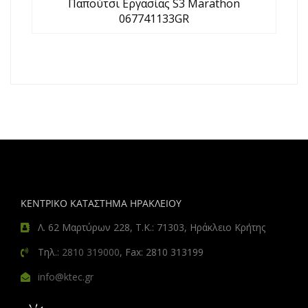
Παπούτσι Εργασίας S3 Marathon
067741133GR
ΚΕΝΤΡΙΚΟ ΚΑΤΑΣΤΗΜΑ ΗΡΑΚΛΕΙΟΥ
Λ. 62 Μαρτύρων 228, Τ.Κ.: 71303, Ηράκλειο Κρήτης
Τηλ.:
2810 319000
, Fax: 2810 313199
info@ktec.gr