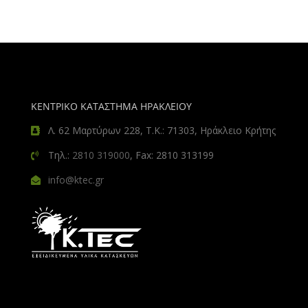
ΚΕΝΤΡΙΚΟ ΚΑΤΑΣΤΗΜΑ ΗΡΑΚΛΕΙΟΥ
Λ. 62 Μαρτύρων 228, Τ.Κ.: 71303, Ηράκλειο Κρήτης
Τηλ.:
2810 319000
, Fax: 2810 313199
info@ktec.gr