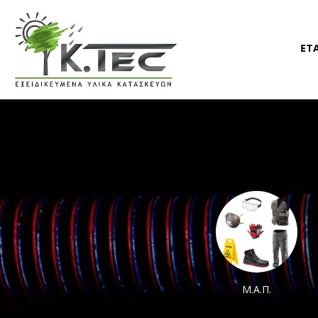
ΕΤ
Χρώματα
Μ.Α.Π.