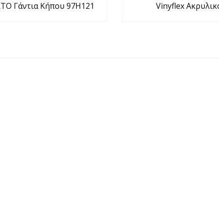
TO Γάντια Κήπου 97H121
Vinyflex Ακρυλικ