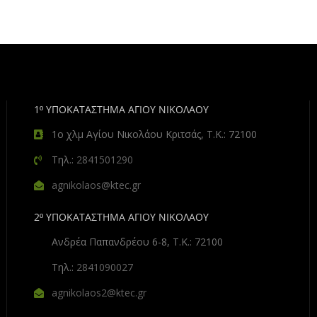
1º ΥΠΟΚΑΤΑΣΤΗΜΑ ΑΓΙΟΥ ΝΙΚΟΛΑΟΥ
1ο χλμ Αγίου Νικολάου Κριτσάς, Τ.Κ.: 72100
Τηλ.:
2841501290
agnikolaos@ktec.gr
2º ΥΠΟΚΑΤΑΣΤΗΜΑ ΑΓΙΟΥ ΝΙΚΟΛΑΟΥ
Ανδρέα Παπανδρέου 6-8, Τ.Κ.: 72100
Τηλ.:
2841090027
agnikolaos2@ktec.gr