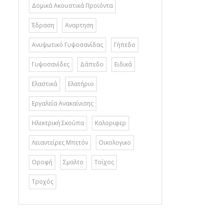
Δομικά Ακουστικά Προϊόντα
Έδραση
Αναρτηση
Ανυψωτικό Γυψοσανίδας
Γήπεδο
Γυψοσανίδες
Δάπεδο
Ειδικά
Ελαστικά
Ελατήριο
Εργαλεία Ανακαίνισης
Ηλεκτρική Σκούπα
Καλοριφερ
Λειαντείρες Μπετόν
Οικολογικο
Οροφή
Σμαλτο
Τοίχος
Τροχός