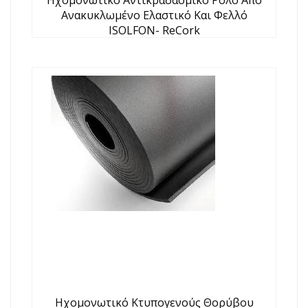
Ηχομονωτικό Αντικραδασμικό Ρολό Απο
Ανακυκλωμένο Ελαστικό Και Φελλό
ISOLFON- ReCork
Ηχομονωτικό Κτυπογενούς Θορύβου