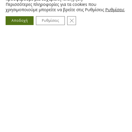
Vivechrom Vivedur Multiprimer Eco
Περισσότερες πληροφορίες για τα cookies που
χρησιμοποιούμε μπορείτε να βρείτε στις Ρυθμίσεις
Ρυθμίσεις
.
Κλείσιμο του Cookie banner γ
Αποδοχή
Ρυθμίσεις
Vivechrom Αστάρι Γυψοσανίδων Eco