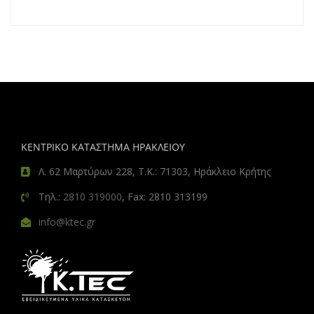
ΚΕΝΤΡΙΚΟ ΚΑΤΑΣΤΗΜΑ ΗΡΑΚΛΕΙΟΥ
Λ. 62 Μαρτύρων 228, Τ.Κ.: 71303, Ηράκλειο Κρήτης
Τηλ.:
2810 319000
, Fax: 2810 313199
info@ktec.gr