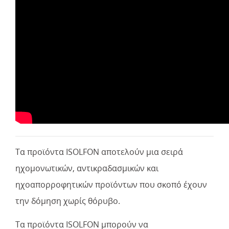
Τα προϊόντα ISOLFON αποτελούν μια σειρά
ηχομονωτικών, αντικραδασμικών και
ηχοαπορροφητικών προϊόντων που σκοπό έχουν
την δόμηση χωρίς θόρυβο.
Τα προϊόντα ISOLFON μπορούν να