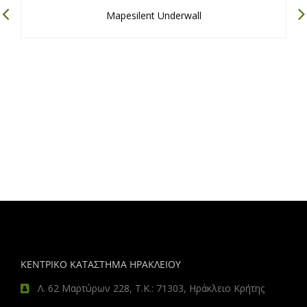
Mapesilent Underwall
ΚΕΝΤΡΙΚΟ ΚΑΤΑΣΤΗΜΑ ΗΡΑΚΛΕΙΟΥ
Λ. 62 Μαρτύρων 228, Τ.Κ.: 71303, Ηράκλειο Κρήτης