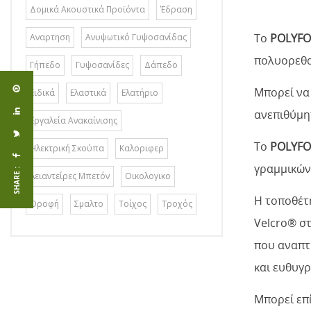
Δομικά Ακουστικά Προϊόντα
Έδραση
Το
POLYFO
Αναρτηση
Ανυψωτικό Γυψοσανίδας
πολυορεθα
Γήπεδο
Γυψοσανίδες
Δάπεδο
Μπορεί να 
Ειδικά
Ελαστικά
Ελατήριο
ανεπιθύμητ
Εργαλεία Ανακαίνισης
Το
POLYFO
Ηλεκτρική Σκούπα
Καλοριφερ
γραμμικών
SHARE :
Λειαντείρες Μπετόν
Οικολογικο
Η τοποθέτ
Οροφή
Σμαλτο
Τοίχος
Τροχός
Velcro® σ
που αναπτ
και ευθυγ
Μπορεί επ