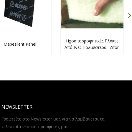
Hχοαπορροφητικές Πλάκες
Mapesilent Panel
Από Ίνες Πολυεστέρα: IZifon
NEWSLETTER
Γραφτείτε στο Newsletter μας για να λαμβάνεται τα
τελευταία νέα και προσφορές μας