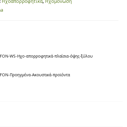
:
Ηχοαπορροφητικά
,
Ηχομόνωση
ha
FON-WS-Ηχο-απορροφητικά-πλαίσια-όψης-ξύλου
FON-Προηγμένα-Ακουστικά-προϊόντα