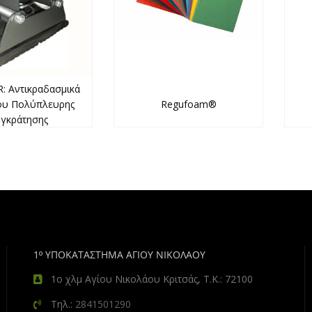
R: Αντικραδασμικά
ου Πολύπλευρης
Regufoam®
γκράτησης
1º ΥΠΟΚΑΤΑΣΤΗΜΑ ΑΓΙΟΥ ΝΙΚΟΛΑΟΥ
1ο χλμ Αγίου Νικολάου Κριτσάς, Τ.Κ.: 72100
Τηλ.:
2841501290