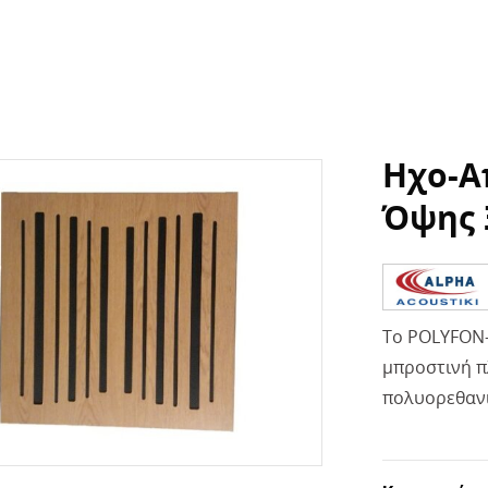
Ηχο-Α
Όψης 
Το POLYFON-
μπροστινή π
πολυορεθανι