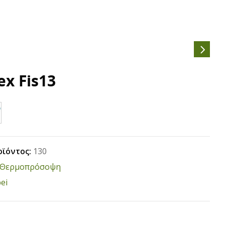
ex Fis13
οϊόντος:
130
Θερμοπρόσοψη
ei