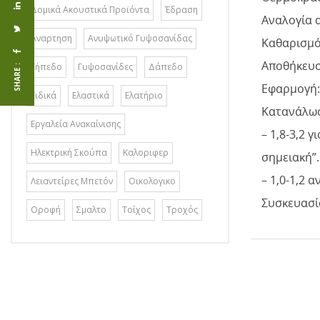
Δομικά Ακουστικά Προϊόντα
Έδραση
Αναλογία α
Αναρτηση
Ανυψωτικό Γυψοσανίδας
Καθαρισμό
Αποθήκευσ
Γήπεδο
Γυψοσανίδες
Δάπεδο
SHARE :
Εφαρμογή:
Ειδικά
Ελαστικά
Ελατήριο
Κατανάλωσ
Εργαλεία Ανακαίνισης
– 1,8-3,2 
Ηλεκτρική Σκούπα
Καλοριφερ
σημειακή”.
– 1,0-1,2 
Λειαντείρες Μπετόν
Οικολογικο
Συσκευασία
Οροφή
Σμαλτο
Τοίχος
Τροχός