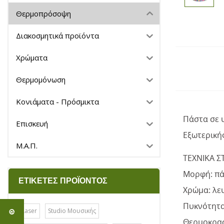
Θερμοπρόσοψη
Διακοσμητικά προϊόντα
Χρώματα
Θερμομόνωση
Κονιάματα - Πρόσμικτα
Πάστα σε 
Επισκευή
Εξωτερικ
Μ.Α.Π.
ΤΕΧΝΙΚΑ ΣΤ
Μορφή: πά
ΕΤΙΚΈΤΕΣ ΠΡΟΪΌΝΤΟΣ
Χρώμα: λε
Πυκνότητα 
Laser
Studio Μουσικής
Θερμοκρασ