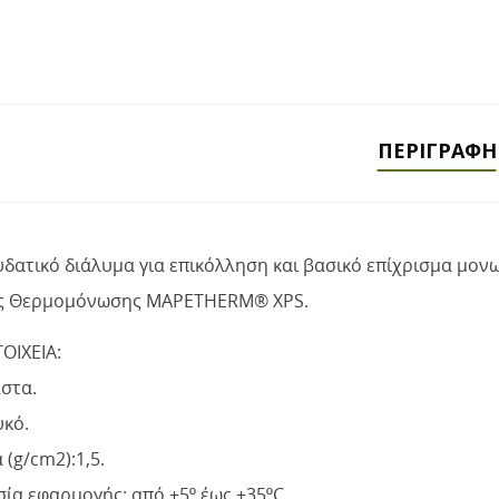
ΠΕΡΙΓΡΑΦΉ
υδατικό διάλυμα για επικόλληση και βασικό επίχρισμα μο
ής Θερμομόνωσης MAPETHERM® ΧPS.
ΟΙΧΕΙΑ:
στα.
υκό.
(g/cm2):1,5.
ία εφαρμογής: από +5º έως +35ºC.