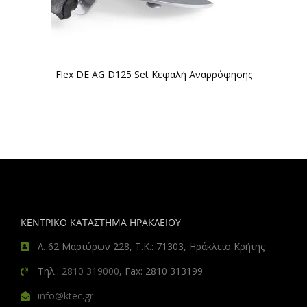
Flex DE AG D125 Set Κεφαλή Αναρρόφησης
ΚΕΝΤΡΙΚΟ ΚΑΤΑΣΤΗΜΑ ΗΡΑΚΛΕΙΟΥ
Λ. 62 Μαρτύρων 228, Τ.Κ.: 71303, Ηράκλειο Κρήτης
Τηλ.:
2810 319000
, Fax: 2810 313199
info@ktec.gr