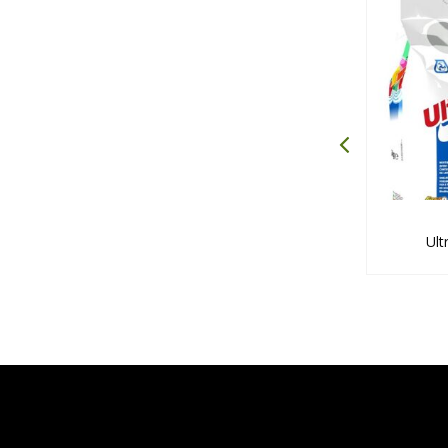
pid
Nivorapid
Ult