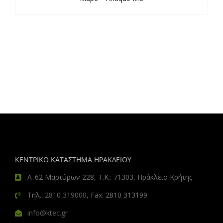
ΚΕΝΤΡΙΚΟ ΚΑΤΑΣΤΗΜΑ ΗΡΑΚΛΕΙΟΥ
Λ. 62 Μαρτύρων 228, Τ.Κ.: 71303, Ηράκλειο Κρήτης
Τηλ.:
2810 319000
, Fax: 2810 313199
info@ktec.gr