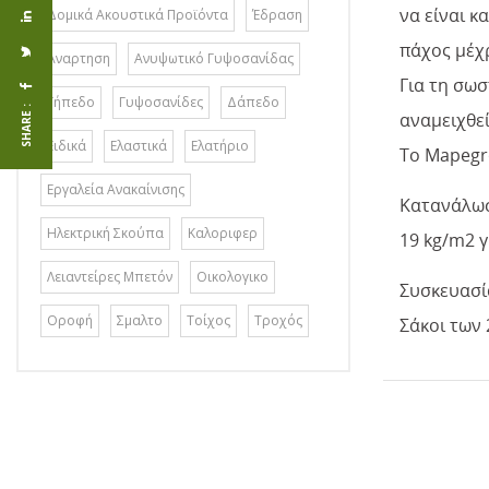
να είναι κ
Δομικά Ακουστικά Προϊόντα
Έδραση
πάχος μέχ
Αναρτηση
Ανυψωτικό Γυψοσανίδας
Για τη σωσ
Γήπεδο
Γυψοσανίδες
Δάπεδο
SHARE :
αναμειχθε
Ειδικά
Ελαστικά
Ελατήριο
Το Mapegro
Εργαλεία Ανακαίνισης
Κατανάλω
Ηλεκτρική Σκούπα
Καλοριφερ
19 kg/m2 γ
Λειαντείρες Μπετόν
Οικολογικο
Συσκευασί
Οροφή
Σμαλτο
Τοίχος
Τροχός
Σάκοι των 