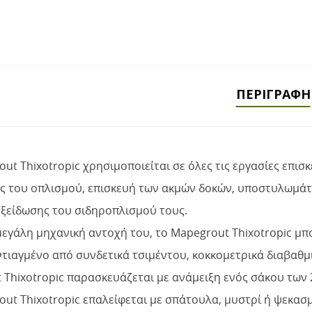
ΠΕΡΙΓΡΑΦΉ
ut Thixotropic χρησιμοποιείται σε όλες τις εργασίες επ
ς του οπλισμού, επισκευή των ακμών δοκών, υποστυλωμάτ
οξείδωσης του σιδηροπλισμού τους.
εγάλη μηχανική αντοχή του, το Mapegrout Thixotropic μπ
τιαγμένο από συνδετικά τσιμέντου, κοκκομετρικά διαβαθμι
Thixotropic παρασκευάζεται με ανάμειξη ενός σάκου των 25
out Thixotropic επαλείφεται με σπάτουλα, μυστρί ή ψεκα