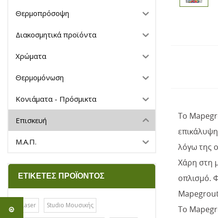
Θερμοπρόσοψη
Διακοσμητικά προϊόντα
Χρώματα
Θερμομόνωση
Κονιάματα - Πρόσμικτα
Το Mapegro
Επισκευή
επικάλυψη
Μ.Α.Π.
λόγω της 
Χάρη στη μ
ΕΤΙΚΈΤΕΣ ΠΡΟΪΌΝΤΟΣ
οπλισμό. Φ
Mapegrout 
Laser
Studio Μουσικής
Το Mapegr