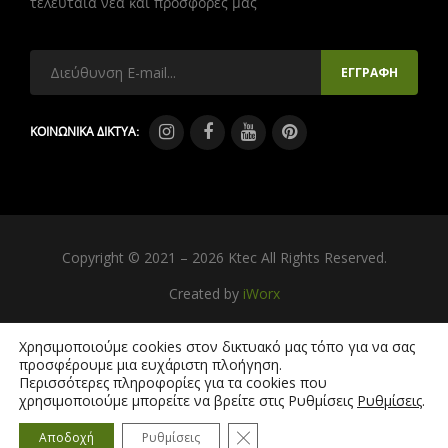
τελευταία νέα και προσφορές μας
ΚΟΙΝΩΝΙΚΑ ΔΙΚΤΥΑ:
Copyright © 2021 – 2026 Ktec All Rights Reserved.
Created by
iWorx
Χρησιμοποιούμε cookies στον δικτυακό μας τόπο για να σας
προσφέρουμε μια ευχάριστη πλοήγηση.
Περισσότερες πληροφορίες για τα cookies που
χρησιμοποιούμε μπορείτε να βρείτε στις Ρυθμίσεις
Ρυθμίσεις
.
Κλείσιμο του Cookie banner γ
Αποδοχή
Ρυθμίσεις