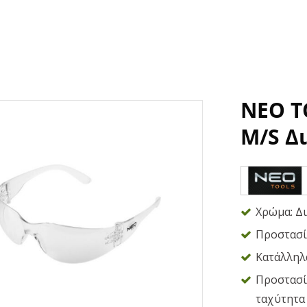
NEO T
M/s Δ
Χρώμα: Δ
Προστασία
Κατάλληλ
Προστασί
ταχύτητα 