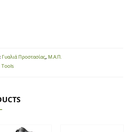
:
Γυαλιά Προστασίας
,
Μ.Α.Π.
 Tools
DUCTS