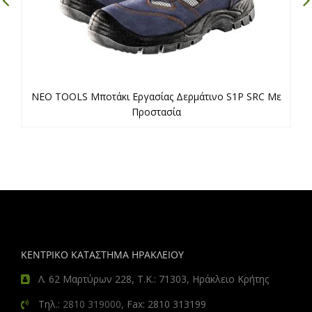
NEO TOOLS Μποτάκι Εργασίας Δερμάτινο S1P SRC Με
Προστασία
ΚΕΝΤΡΙΚΟ ΚΑΤΑΣΤΗΜΑ ΗΡΑΚΛΕΙΟΥ
Λ. 62 Μαρτύρων 228, Τ.Κ.: 71303, Ηράκλειο Κρήτης
Τηλ.:
2810 319000
, Fax: 2810 313199