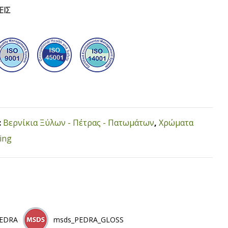
ΕΙΣ
:
Βερνίκια Ξύλων - Πέτρας - Πατωμάτων
,
Χρώματα
ing
PEDRA
msds_PEDRA_GLOSS