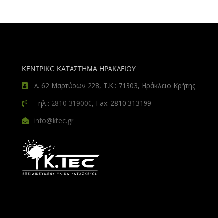
ΚΕΝΤΡΙΚΟ ΚΑΤΑΣΤΗΜΑ ΗΡΑΚΛΕΙΟΥ
Λ. 62 Μαρτύρων 228, Τ.Κ.: 71303, Ηράκλειο Κρήτης
Τηλ.:
2810 319000
, Fax: 2810 313199
info@ktec.gr