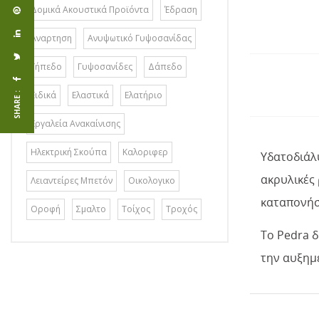
Δομικά Ακουστικά Προϊόντα
Έδραση
Αναρτηση
Ανυψωτικό Γυψοσανίδας
Γήπεδο
Γυψοσανίδες
Δάπεδο
Ειδικά
Ελαστικά
Ελατήριο
SHARE :
Εργαλεία Ανακαίνισης
Ηλεκτρική Σκούπα
Καλοριφερ
Υδατοδιάλυ
ακρυλικές 
Λειαντείρες Μπετόν
Οικολογικο
καταπονήσε
Οροφή
Σμαλτο
Τοίχος
Τροχός
Το Pedra δ
την αυξημέ