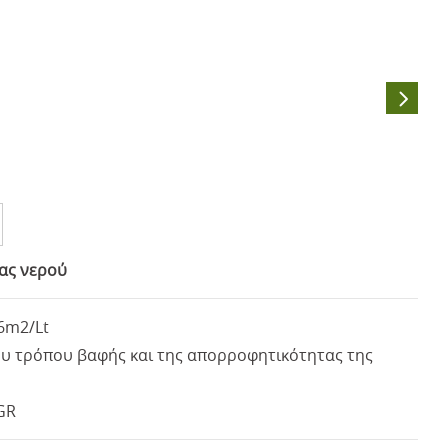
ρας νερού
6m2/Lt
υ τρόπου βαφής και της απορροφητικότητας της
-GR