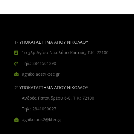
1º ΥΠΟΚΑΤΑΣΤΗΜΑ ΑΓΙΟΥ ΝΙΚΟΛΑΟΥ
1ο χλμ Αγίου Νικολάου Κριτσάς, Τ.Κ.: 72100
Τηλ.:
2841501290
agnikolaos@ktec.gr
2º ΥΠΟΚΑΤΑΣΤΗΜΑ ΑΓΙΟΥ ΝΙΚΟΛΑΟΥ
Ανδρέα Παπανδρέου 6-8, Τ.Κ.: 72100
Τηλ.:
2841090027
agnikolaos2@ktec.gr