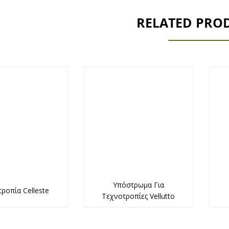
RELATED PRO
Υπόστρωμα Για
ροπία Celleste
Τεχνοτροπίες Vellutto