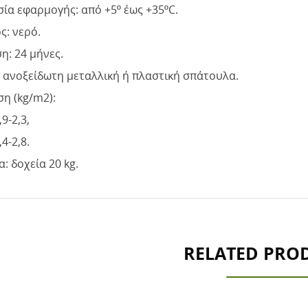
ία εφαρμογής: από +5º έως +35ºC.
ς: νερό.
η: 24 μήνες.
 ανοξείδωτη μεταλλική ή πλαστική σπάτουλα.
η (kg/m2):
9-2,3,
4-2,8.
: δοχεία 20 kg.
RELATED PRO