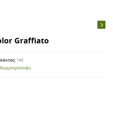
olor Graffiato
οϊόντος:
142
Θερμοπρόσοψη