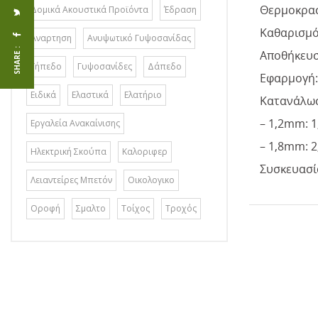
Θερμοκρασ
Δομικά Ακουστικά Προϊόντα
Έδραση
Καθαρισμό
Αναρτηση
Ανυψωτικό Γυψοσανίδας
SHARE :
Αποθήκευσ
Γήπεδο
Γυψοσανίδες
Δάπεδο
Εφαρμογή:
Ειδικά
Ελαστικά
Ελατήριο
Κατανάλωσ
– 1,2mm: 1,
Εργαλεία Ανακαίνισης
– 1,8mm: 2,
Ηλεκτρική Σκούπα
Καλοριφερ
Συσκευασία
Λειαντείρες Μπετόν
Οικολογικο
Οροφή
Σμαλτο
Τοίχος
Τροχός