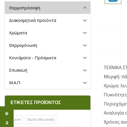
Θερμοπρόσοψη
Διακοσμητικά προϊόντα
Χρώματα
Θερμομόνωση
Κονιάματα - Πρόσμικτα
ΤΕΧΝΙΚΑ ΣΤ
Επισκευή
Μορφή: πά
Μ.Α.Π.
Χρώμα: λε
Πυκνότητα 
ΕΤΙΚΈΤΕΣ ΠΡΟΪΌΝΤΟΣ
Περιεχόμεν
Αναλογία α
Laser
Studio Μουσικής
Χρόνος αν