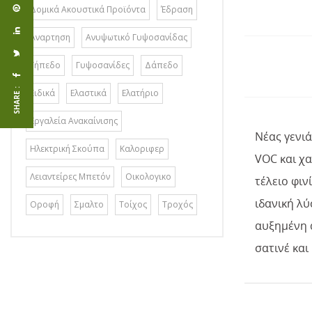
Δομικά Ακουστικά Προϊόντα
Έδραση
Αναρτηση
Ανυψωτικό Γυψοσανίδας
Γήπεδο
Γυψοσανίδες
Δάπεδο
SHARE :
Ειδικά
Ελαστικά
Ελατήριο
Εργαλεία Ανακαίνισης
Νέας γενι
Ηλεκτρική Σκούπα
Καλοριφερ
VOC και χα
Λειαντείρες Μπετόν
Οικολογικο
τέλειο φιν
ιδανική λ
Οροφή
Σμαλτο
Τοίχος
Τροχός
αυξημένη α
σατινέ και