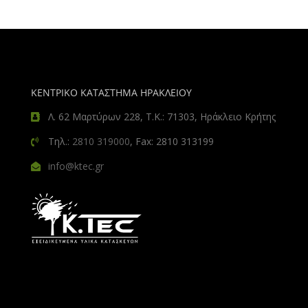
ΚΕΝΤΡΙΚΟ ΚΑΤΑΣΤΗΜΑ ΗΡΑΚΛΕΙΟΥ
Λ. 62 Μαρτύρων 228, Τ.Κ.: 71303, Ηράκλειο Κρήτης
Τηλ.:
2810 319000
, Fax: 2810 313199
info@ktec.gr