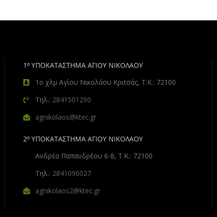
1º ΥΠΟΚΑΤΑΣΤΗΜΑ ΑΓΙΟΥ ΝΙΚΟΛΑΟΥ
1ο χλμ Αγίου Νικολάου Κριτσάς, Τ.Κ.: 72100
Τηλ.:
2841501290
agnikolaos@ktec.gr
2º ΥΠΟΚΑΤΑΣΤΗΜΑ ΑΓΙΟΥ ΝΙΚΟΛΑΟΥ
Ανδρέα Παπανδρέου 6-8, Τ.Κ.: 72100
Τηλ.:
2841090027
agnikolaos2@ktec.gr