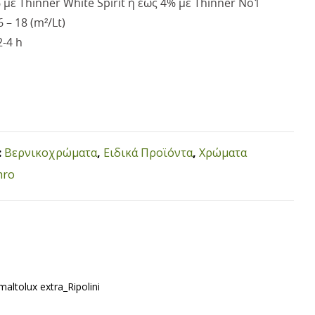
με Thinner White Spirit ή έως 4% με Thinner Νο1
6 – 18 (m²/Lt)
2-4 h
:
Βερνικοχρώματα
,
Ειδικά Προϊόντα
,
Χρώματα
hro
maltolux extra_Ripolini