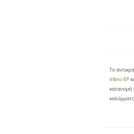
Το αντικρ
Vibro-EP
κ
κατανομή 
καλύμματο