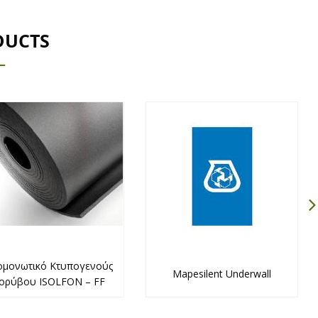
DUCTS
ομονωτικό Κτυπογενούς
Mapesilent Underwall
ορύβου ISOLFON – FF