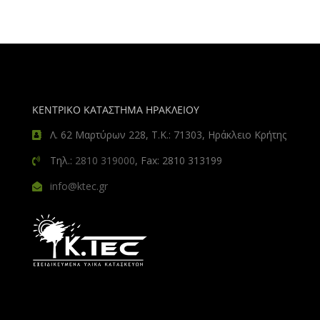
ΚΕΝΤΡΙΚΟ ΚΑΤΑΣΤΗΜΑ ΗΡΑΚΛΕΙΟΥ
Λ. 62 Μαρτύρων 228, Τ.Κ.: 71303, Ηράκλειο Κρήτης
Τηλ.:
2810 319000
, Fax: 2810 313199
info@ktec.gr