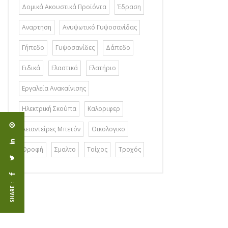
Δομικά Ακουστικά Προϊόντα
Έδραση
Αναρτηση
Ανυψωτικό Γυψοσανίδας
Γήπεδο
Γυψοσανίδες
Δάπεδο
Ειδικά
Ελαστικά
Ελατήριο
Εργαλεία Ανακαίνισης
Ηλεκτρική Σκούπα
Καλοριφερ
Λειαντείρες Μπετόν
Οικολογικο
Οροφή
Σμαλτο
Τοίχος
Τροχός
SHARE :