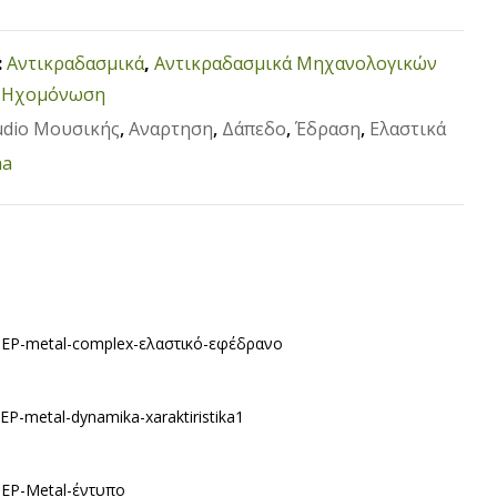
:
Αντικραδασμικά
,
Αντικραδασμικά Μηχανολογικών
,
Ηχομόνωση
udio Μουσικής
,
Αναρτηση
,
Δάπεδο
,
Έδραση
,
Ελαστικά
ha
-EP-metal-complex-ελαστικό-εφέδρανο
-EP-metal-dynamika-xaraktiristika1
-EP-Metal-έντυπο