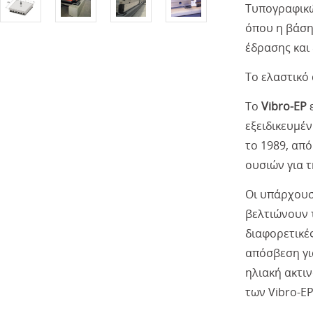
Τυπογραφικώ
όπου η βάση
έδρασης και
To ελαστικό
Τo
Vibro-EP
ε
εξειδικευμέ
το 1989, απ
ουσιών για 
Oι υπάρχουσ
βελτιώνουν 
διαφορετικές
απόσβεση για
ηλιακή ακτι
των Vibro-EP