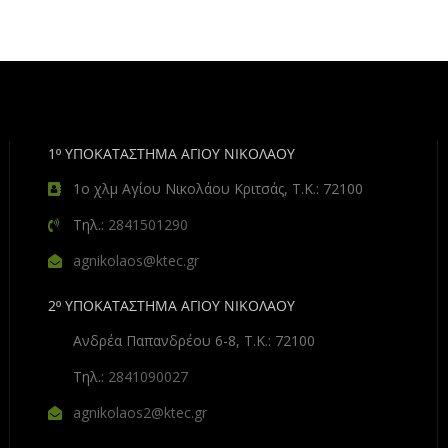
1º ΥΠΟΚΑΤΑΣΤΗΜΑ ΑΓΙΟΥ ΝΙΚΟΛΑΟΥ
1ο χλμ Αγίου Νικολάου Κριτσάς, Τ.Κ.: 72100
Τηλ.:
2841501290
agnikolaos@ktec.gr
2º ΥΠΟΚΑΤΑΣΤΗΜΑ ΑΓΙΟΥ ΝΙΚΟΛΑΟΥ
Ανδρέα Παπανδρέου 6-8, Τ.Κ.: 72100
Τηλ.:
2841090027
agnikolaos2@ktec.gr