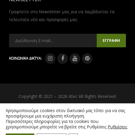
Γραφτείτε στο Newsletter μας για να λαμβάνεται τα
τελευταία νέα και προσφορές μας
ΚΟΙΝΩΝΙΚΑ ΔΙΚΤΥΑ:
Copyright © 2021 – 2026 Ktec All Rights Reserved.
Created by
iWorx
Χρησιμοποιούμε cookies στον δικτυακό μας τόπο για να σας
προσφέρουμε μια ευχάριστη πλοήγηση.
Περισσότερες πληροφορίες για τα cookies που
χρησιμοποιούμε μπορείτε να βρείτε στις Ρυθμίσεις
Ρυθμίσεις
.