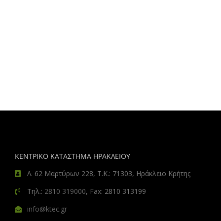
ΚΕΝΤΡΙΚΟ ΚΑΤΑΣΤΗΜΑ ΗΡΑΚΛΕΙΟΥ
Λ. 62 Μαρτύρων 228, Τ.Κ.: 71303, Ηράκλειο Κρήτης
Τηλ.:
2810 319000
, Fax: 2810 313199
info@ktec.gr