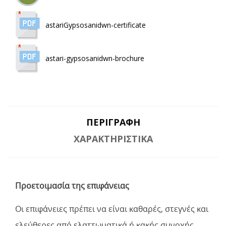
astariGypsosanidwn-certificate
astari-gypsosanidwn-brochure
ΠΕΡΙΓΡΑΦΉ
ΧΑΡΑΚΤΗΡΙΣΤΙΚΆ
Προετοιμασία της επιφάνειας
Οι επιφάνειες πρέπει να είναι καθαρές, στεγνές και
ελεύθερες από ελαττωματικά ή κακής συνοχής