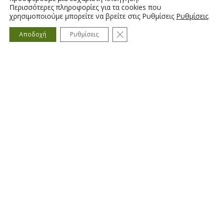
Durosat A/B
Περισσότερες πληροφορίες για τα cookies που
χρησιμοποιούμε μπορείτε να βρείτε στις Ρυθμίσεις
Ρυθμίσεις
.
Κλείσιμο του Cookie banner γ
Αποδοχή
Ρυθμίσεις
Duty