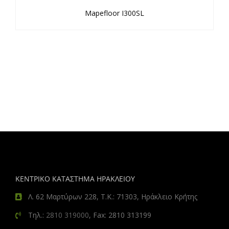
Mapefloor I300SL
ΚΕΝΤΡΙΚΟ ΚΑΤΑΣΤΗΜΑ ΗΡΑΚΛΕΙΟΥ
Λ. 62 Μαρτύρων 228, Τ.Κ.: 71303, Ηράκλειο Κρήτης
Τηλ.:
2810 319000
, Fax: 2810 313199