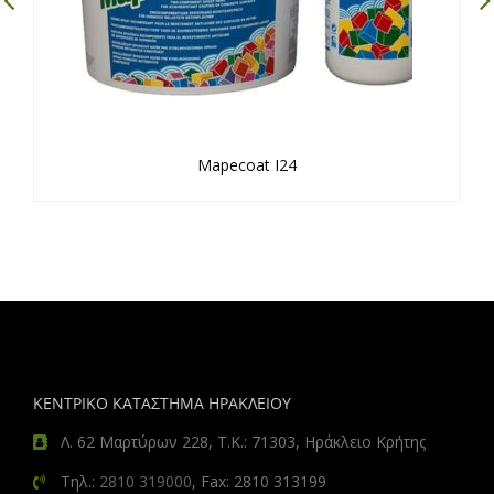
Mapecoat I24
ΚΕΝΤΡΙΚΟ ΚΑΤΑΣΤΗΜΑ ΗΡΑΚΛΕΙΟΥ
Λ. 62 Μαρτύρων 228, Τ.Κ.: 71303, Ηράκλειο Κρήτης
Τηλ.:
2810 319000
, Fax: 2810 313199