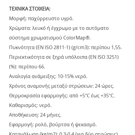
ΤΕΧΝΙΚΑ ΣΤΟΙΧΕΙΑ:
Μορφή: παχύρρευστο υγρό.
Χρώματα: λευκό ή έγχρωμο με το αυτόματο
σύστημα χρωματισμού ColorMap®.
Πυκνότητα (EN ISO 2811-1) (g/cm3): περίπου 1,55.
Περιεκτικότητα σε ξηρά υπόλοιπα (EN ISO 3251)
(%): περίπου 66.
Αναλογία ανάμειξης: 10-15% νερό.
Χρόνος αναμονής μεταξύ στρώσεων: 24 ώρες.
Θερμοκρασία εφαρμογής: από +5°C έως +35°C.
Καθαρισμός: νερό.
Αποθήκευση: 24 μήνες.
Εφαρμογή: ρολό, βούρτσα ή ψεκασμό.
Κατανάλωση (kg/m2): 0,3-0,4 (για δύο στρώσεις).