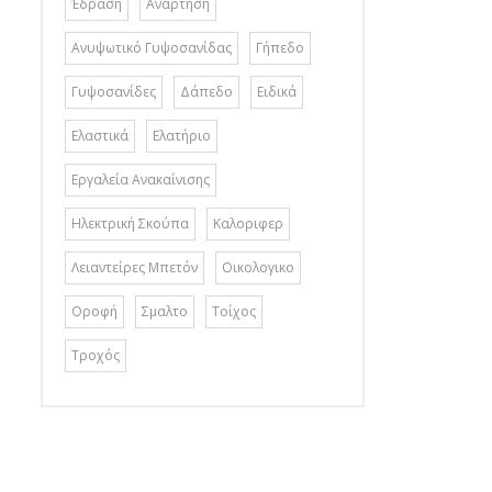
Έδραση
Αναρτηση
Ανυψωτικό Γυψοσανίδας
Γήπεδο
Γυψοσανίδες
Δάπεδο
Ειδικά
Ελαστικά
Ελατήριο
Εργαλεία Ανακαίνισης
Ηλεκτρική Σκούπα
Καλοριφερ
Λειαντείρες Μπετόν
Οικολογικο
Οροφή
Σμαλτο
Τοίχος
Τροχός