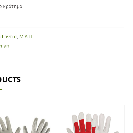
ο κράτημα
:
Γάντια
,
Μ.Α.Π.
man
DUCTS