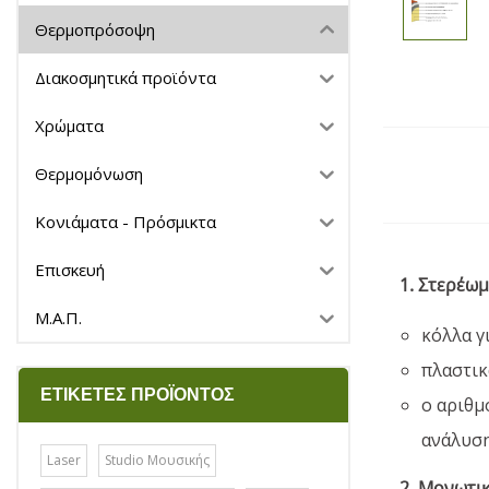
Θερμοπρόσοψη
Διακοσμητικά προϊόντα
Χρώματα
Θερμομόνωση
Κονιάματα - Πρόσμικτα
Επισκευή
1. Στερέω
Μ.Α.Π.
κόλλα γ
πλαστικ
ΕΤΙΚΈΤΕΣ ΠΡΟΪΌΝΤΟΣ
ο αριθμ
ανάλυση
Laser
Studio Μουσικής
2. Μονωτικ