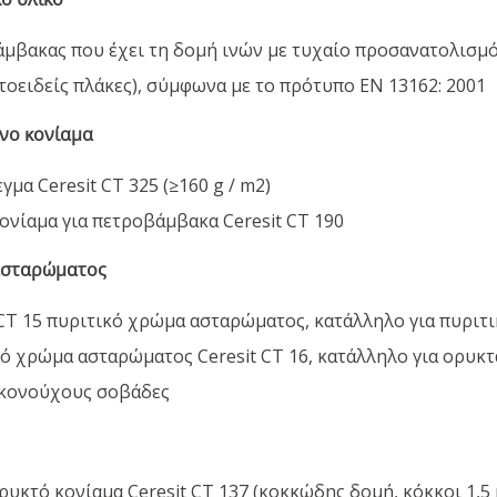
μβακας που έχει τη δομή ινών με τυχαίο προσανατολισμ
τοειδείς πλάκες), σύμφωνα με το πρότυπο EN 13162: 2001
ένο κονίαμα
γμα Ceresit CT 325 (≥160 g / m2)
ονίαμα για πετροβάμβακα Ceresit CT 190
ασταρώματος
 CT 15 πυριτικό χρώμα ασταρώματος, κατάλληλο για πυριτ
ό χρώμα ασταρώματος Ceresit CT 16, κατάλληλο για ορυκτ
ικονούχους σοβάδες
ρυκτό κονίαμα Ceresit CT 137 (κοκκώδης δομή, κόκκοι 1,5