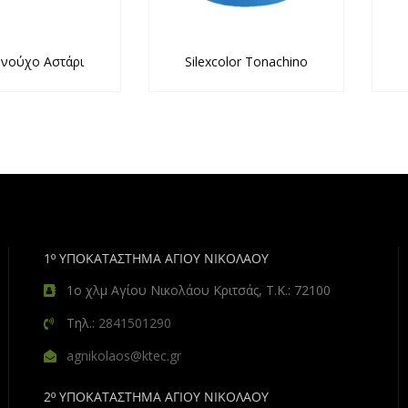
ονούχο Αστάρι
Silexcolor Tonachino
1º ΥΠΟΚΑΤΑΣΤΗΜΑ ΑΓΙΟΥ ΝΙΚΟΛΑΟΥ
1ο χλμ Αγίου Νικολάου Κριτσάς, Τ.Κ.: 72100
Τηλ.:
2841501290
agnikolaos@ktec.gr
2º ΥΠΟΚΑΤΑΣΤΗΜΑ ΑΓΙΟΥ ΝΙΚΟΛΑΟΥ