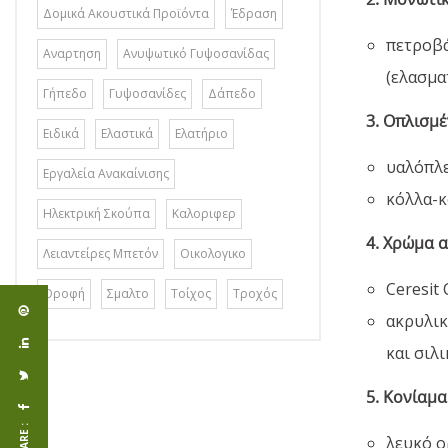
Δομικά Ακουστικά Προϊόντα
Έδραση
πετροβά
Αναρτηση
Ανυψωτικό Γυψοσανίδας
(ελασμα
Γήπεδο
Γυψοσανίδες
Δάπεδο
3. Οπλισμ
Ειδικά
Ελαστικά
Ελατήριο
υαλόπλε
Εργαλεία Ανακαίνισης
κόλλα-κ
Ηλεκτρική Σκούπα
Καλοριφερ
4. Χρώμα 
Λειαντείρες Μπετόν
Οικολογικο
Ceresit
Οροφή
Σμαλτο
Τοίχος
Τροχός
ακρυλικ
και σιλ
5. Κονίαμα
SHARE :
λευκό ο