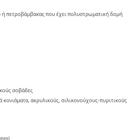
ό ή πετροβάμβακας που έχει πολυστρωματική δομή
ικούς σοβάδες
ά κονιάματα, ακρυλικούς, σιλικονούχους-πυριτικούς
 mm)