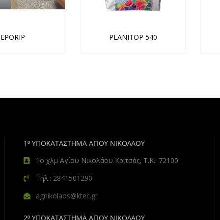
EPORIP
PLANITOP 540
1º ΥΠΟΚΑΤΑΣΤΗΜΑ ΑΓΙΟΥ ΝΙΚΟΛΑΟΥ
1ο χλμ Αγίου Νικολάου Κριτσάς, Τ.Κ.: 72100
Τηλ.:
2841501290
agnikolaos@ktec.gr
2º ΥΠΟΚΑΤΑΣΤΗΜΑ ΑΓΙΟΥ ΝΙΚΟΛΑΟΥ