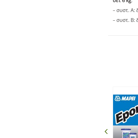
σετ 6 kg
:
– συστ. Α: 
– συστ. Β: 