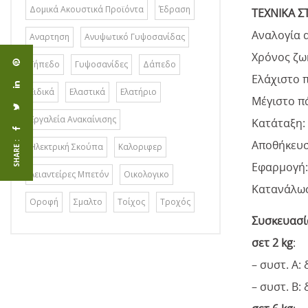
Δομικά Ακουστικά Προϊόντα
Έδραση
ΤΕΧΝΙΚΑ Σ
Αναλογία αν
Αναρτηση
Ανυψωτικό Γυψοσανίδας
Χρόνος ζωή
Γήπεδο
Γυψοσανίδες
Δάπεδο
Ελάχιστο 
Ειδικά
Ελαστικά
Ελατήριο
Μέγιστο π
Εργαλεία Ανακαίνισης
Κατάταξη: 
Αποθήκευσ
SHARE :
Ηλεκτρική Σκούπα
Καλοριφερ
Εφαρμογή:
Λειαντείρες Μπετόν
Οικολογικο
Κατανάλωσ
Οροφή
Σμαλτο
Τοίχος
Τροχός
Συσκευασί
σετ 2 kg
:
– συστ. Α: 
– συστ. Β: 