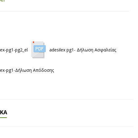
lex-pg1-pg2_el
adesilex pg1- Δήλωση Ασφαλείας
ilex-pg1-Δήλωση Απόδοσης
ΙΚΆ