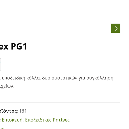
ex PG1
, εποξειδική κόλλα, δύο συστατικών για συγκόλληση
ιχείων.
οϊόντος:
181
:
Επισκευή
,
Εποξειδικές Ρητίνες
ei