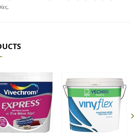
ίες.
DUCTS