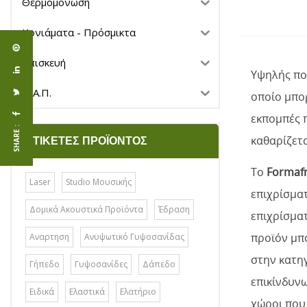
Θερμομόνωση
Κονιάματα - Πρόσμικτα
Επισκευή
Υψηλής πο
Μ.Α.Π.
οποίο μπο
εκπομπές 
SHARE :
καθαρίζετα
ΕΤΙΚΈΤΕΣ ΠΡΟΪΌΝΤΟΣ
Το
Formaf
Laser
Studio Μουσικής
επιχρίσματ
Δομικά Ακουστικά Προϊόντα
Έδραση
επιχρίσματ
προϊόν μπ
Αναρτηση
Ανυψωτικό Γυψοσανίδας
στην κατηγ
Γήπεδο
Γυψοσανίδες
Δάπεδο
επικίνδυνω
Ειδικά
Ελαστικά
Ελατήριο
χώροι που