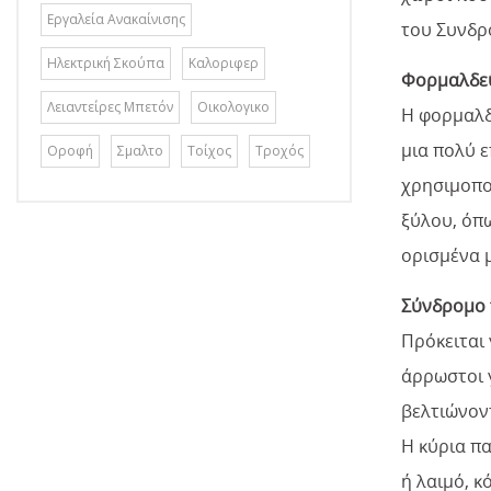
Εργαλεία Ανακαίνισης
του Συνδρ
Ηλεκτρική Σκούπα
Καλοριφερ
Φορμαλδε
Λειαντείρες Μπετόν
Οικολογικο
Η φορμαλδε
μια πολύ 
Οροφή
Σμαλτο
Τοίχος
Τροχός
χρησιμοποι
ξύλου, όπω
ορισμένα 
Σύνδρομο 
Πρόκειται
άρρωστοι 
βελτιώνοντ
Η κύρια π
ή λαιμό, κ