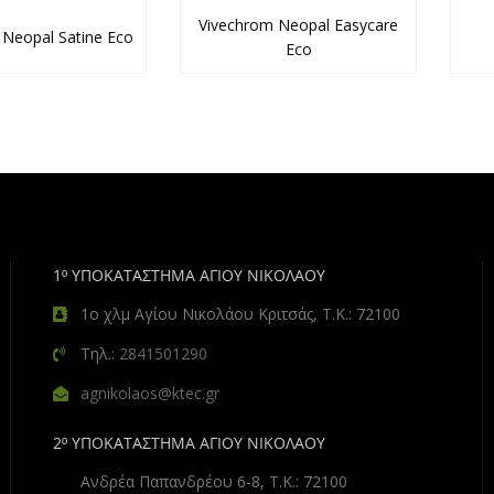
Vivechrom Neopal Easycare
 Neopal Satine Eco
Eco
1º ΥΠΟΚΑΤΑΣΤΗΜΑ ΑΓΙΟΥ ΝΙΚΟΛΑΟΥ
1ο χλμ Αγίου Νικολάου Κριτσάς, Τ.Κ.: 72100
Τηλ.:
2841501290
agnikolaos@ktec.gr
2º ΥΠΟΚΑΤΑΣΤΗΜΑ ΑΓΙΟΥ ΝΙΚΟΛΑΟΥ
Ανδρέα Παπανδρέου 6-8, Τ.Κ.: 72100