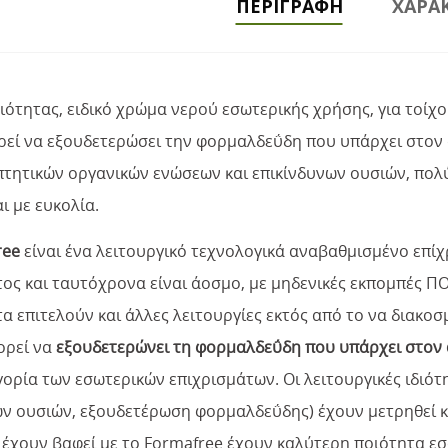
ΠΕΡΙΓΡΑΦΉ
ΧΑΡΑΚ
ιότητας, ειδικό χρώμα νερού εσωτερικής χρήσης, για τοίχ
ρεί να εξουδετερώσει την φορμαλδεΰδη που υπάρχει στον α
πτητικών οργανικών ενώσεων και επικίνδυνων ουσιών, πολύ
ι με ευκολία.
ree
είναι ένα λειτουργικό τεχνολογικά αναβαθμισμένο επίχ
ος και ταυτόχρονα είναι άοσμο, με μηδενικές εκπομπές ΠΟΕ
α επιτελούν και άλλες λειτουργίες εκτός από το να διακο
ορεί να
εξουδετερώνει τη φορμαλδεΰδη που υπάρχει στον
ορία των εσωτερικών επιχρισμάτων. Οι λειτουργικές ιδιότ
ν ουσιών, εξουδετέρωση φορμαλδεΰδης) έχουν μετρηθεί και
 έχουν βαφεί με το Formafree έχουν καλύτερη ποιότητα ε