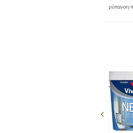
ρύπανση π