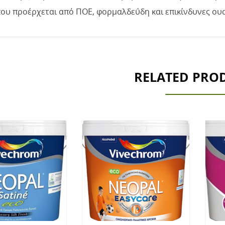
ου προέρχεται από ΠΟΕ, φορμαλδεΰδη και επικίνδυνες ουσ
RELATED PRO