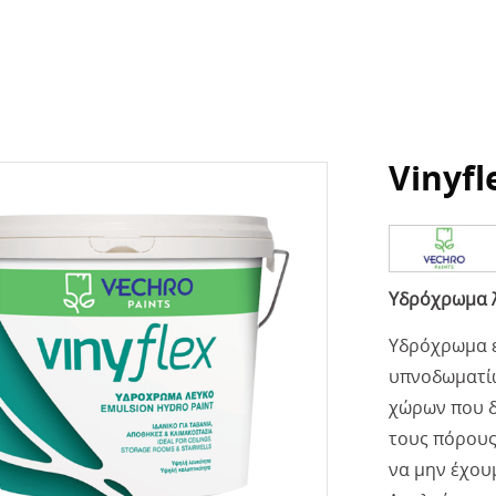
Vinyf
Υδρόχρωμα 
Υδρόχρωμα ε
υπνοδωματίω
χώρων που δε
τους πόρους
να μην έχου