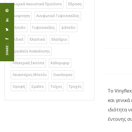
Δομικά Ακουστικά Προϊόντα
Έδραση
Αναρτηση
Ανυψωτικό Γυψοσανίδας
Γήπεδο
Γυψοσανίδες
Δάπεδο
Ειδικά
Ελαστικά
Ελατήριο
SHARE :
Εργαλεία Ανακαίνισης
Ηλεκτρική Σκούπα
Καλοριφερ
Λειαντείρες Μπετόν
Οικολογικο
Οροφή
Σμαλτο
Τοίχος
Τροχός
Το Vinyfle
και γενικά
ιδιότητα 
έντονης σ