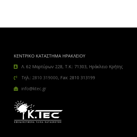
ΚΕΝΤΡΙΚΟ ΚΑΤΑΣΤΗΜΑ ΗΡΑΚΛΕΙΟΥ
Λ. 62 Μαρτύρων 228, Τ.Κ.: 71303, Ηράκλειο Κρήτης
Τηλ.:
2810 319000
, Fax: 2810 313199
info@ktec.gr