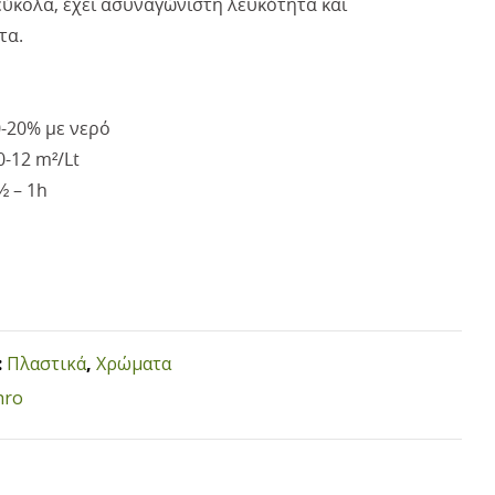
εύκολα, έχει ασυναγώνιστη λευκότητα και
τα.
-20% με νερό
0-12 m²/Lt
 ½ – 1h
:
Πλαστικά
,
Χρώματα
hro