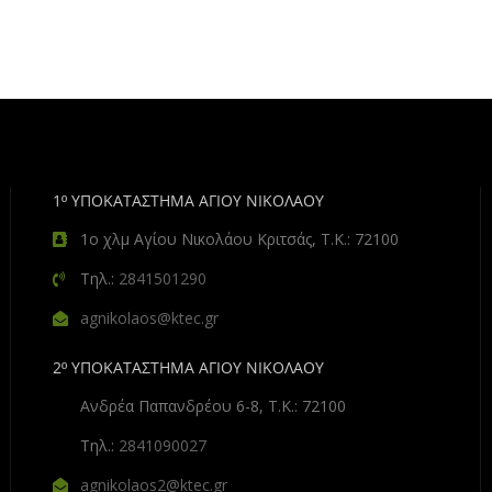
1º ΥΠΟΚΑΤΑΣΤΗΜΑ ΑΓΙΟΥ ΝΙΚΟΛΑΟΥ
1ο χλμ Αγίου Νικολάου Κριτσάς, Τ.Κ.: 72100
Τηλ.:
2841501290
agnikolaos@ktec.gr
2º ΥΠΟΚΑΤΑΣΤΗΜΑ ΑΓΙΟΥ ΝΙΚΟΛΑΟΥ
Ανδρέα Παπανδρέου 6-8, Τ.Κ.: 72100
Τηλ.:
2841090027
agnikolaos2@ktec.gr