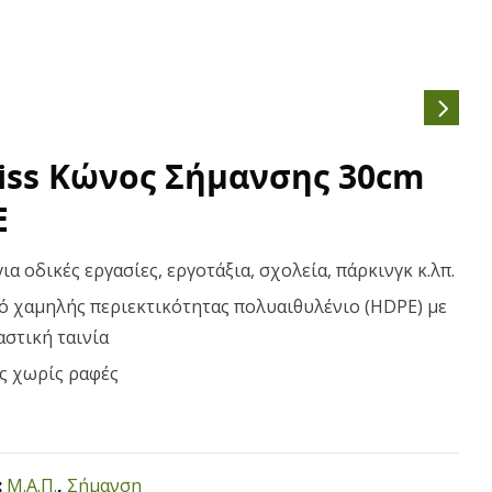
Kiss Κώνος Σήμανσης 30cm
E
για οδικές εργασίες, εργοτάξια, σχολεία, πάρκινγκ κ.λπ.
ό χαμηλής περιεκτικότητας πολυαιθυλένιο (HDPE) με
στική ταινία
 χωρίς ραφές
:
Μ.Α.Π.
,
Σήμανση