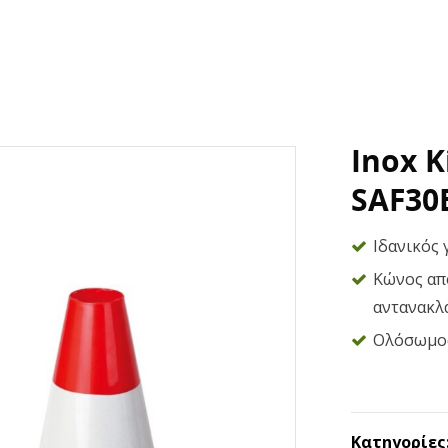
Inox 
SAF30
Ιδανικός 
Κώνος απ
αντανακλα
Ολόσωμος
Κατηγορίες