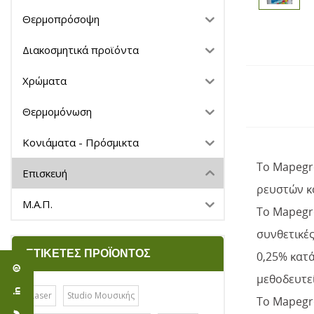
Θερμοπρόσοψη
Διακοσμητικά προϊόντα
Χρώματα
Θερμομόνωση
Κονιάματα - Πρόσμικτα
To Mapegro
Επισκευή
ρευστών κ
Μ.Α.Π.
To Mapegro
συνθετικές
ΕΤΙΚΈΤΕΣ ΠΡΟΪΌΝΤΟΣ
0,25% κατά
μεθοδευτε
Laser
Studio Μουσικής
To Mapegro