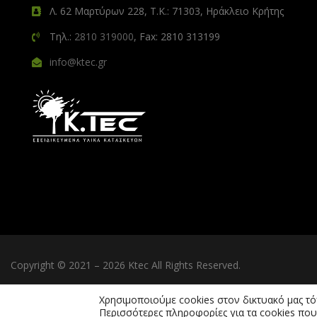
Λ. 62 Μαρτύρων 228, Τ.Κ.: 71303, Ηράκλειο Κρήτης
Τηλ.:
2810 319000
, Fax: 2810 313199
info@ktec.gr
Copyright © 2021 – 2026 Ktec All Rights Reserved.
Χρησιμοποιούμε cookies στον δικτυακό μας τ
Περισσότερες πληροφορίες για τα cookies που