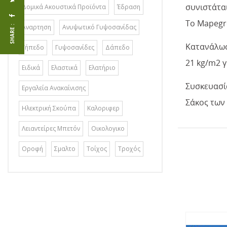
συνιστάτα
Δομικά Ακουστικά Προϊόντα
Έδραση
To Mapegro
Αναρτηση
Ανυψωτικό Γυψοσανίδας
SHARE :
Κατανάλω
Γήπεδο
Γυψοσανίδες
Δάπεδο
21 kg/m2 γ
Ειδικά
Ελαστικά
Ελατήριο
Συσκευασί
Εργαλεία Ανακαίνισης
Σάκος των 
Ηλεκτρική Σκούπα
Καλοριφερ
Λειαντείρες Μπετόν
Οικολογικο
Οροφή
Σμαλτο
Τοίχος
Τροχός