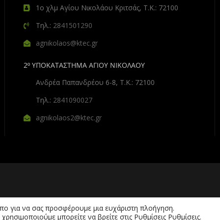
1ο χλμ Αγίου Νικολάου Κριτσάς, Τ.Κ.: 72100
Τηλ.:
2841501290
agnikolaos@ktec.gr
2º ΥΠΟΚΑΤΑΣΤΗΜΑ ΑΓΙΟΥ ΝΙΚΟΛΑΟΥ
Ανδρέα Παπανδρέου 6-8, Τ.Κ.: 72100
Τηλ.:
2841090027
agnikolaos2@ktec.gr
όπο για να σας προσφέρουμε μια ευχάριστη πλοήγηση.
 χρησιμοποιούμε μπορείτε να βρείτε στις Ρυθμίσεις
Ρυθμίσεις
.