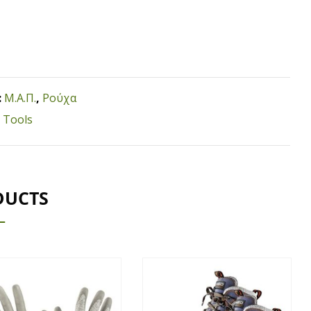
:
Μ.Α.Π.
,
Ρούχα
 Tools
DUCTS