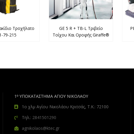
Σακίδιο Τροχήλατο
GE 5 R + TB-L Τριβείο
P
1-79-215
Τοίχου Και Οροφής Giraffe®
1º ΥΠΟΚΑΤΑΣΤΗΜΑ ΑΓΙΟΥ ΝΙΚΟΛΑΟΥ
1ο χλμ Αγίου Νικολάου Κριτσάς, Τ.Κ.: 72100
Τηλ.:
2841501290
agnikolaos@ktec.gr