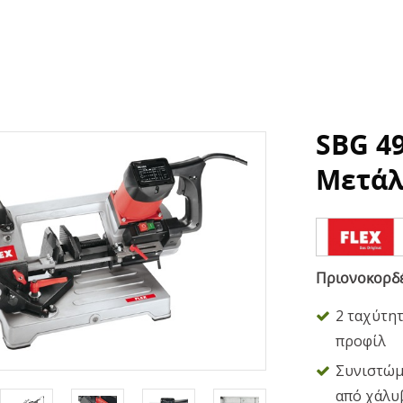
SBG 4
Μετάλ
Πριονοκορδέ
2 ταχύτητ
προφίλ
Συνιστώμε
από χάλυβ