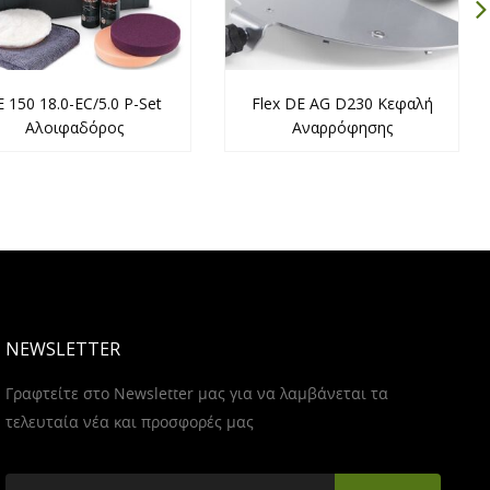
E 150 18.0-EC/5.0 P-Set
Flex DE AG D230 Κεφαλή
Αλοιφαδόρος
Αναρρόφησης
NEWSLETTER
Γραφτείτε στο Newsletter μας για να λαμβάνεται τα
τελευταία νέα και προσφορές μας