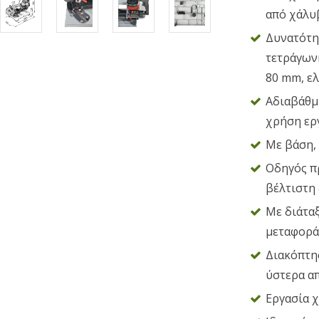
από χάλυ
Δυνατότητ
τετράγωνη
80 mm, ελ
Αδιαβάθμη
χρήση ερ
Με βάση, 
Οδηγός π
βέλτιστη 
Με διάτα
μεταφορά
Διακόπτη
ύστερα α
Εργασία 