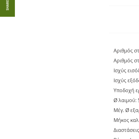
SHARE :
Αριθμός σ
Αριθμός σ
Ισχύς εισό
Ισχύς εξόδ
Υποδοχή ε
Ø λαιμού:
Μέγ. Ø εξ
Μήκος καλ
Διαστάσεις