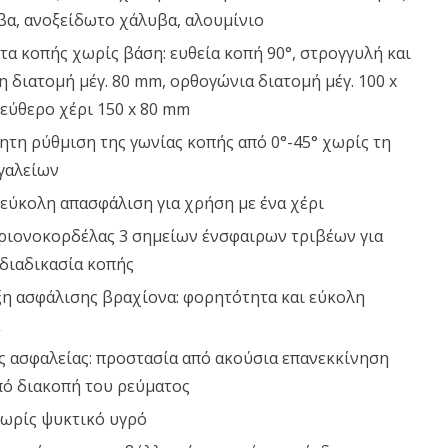
βα, ανοξείδωτο χάλυβα, αλουμίνιο
α κοπής χωρίς βάση: ευθεία κοπή 90°, στρογγυλή και
 διατομή μέγ. 80 mm, ορθογώνια διατομή μέγ. 100 x
εύθερο χέρι 150 x 80 mm
τη ρύθμιση της γωνίας κοπής από 0°-45° χωρίς τη
γαλείων
εύκολη απασφάλιση για χρήση με ένα χέρι
ριονοκορδέλας 3 σημείων ένσφαιρων τριβέων για
διαδικασία κοπής
ξη ασφάλισης βραχίονα: φορητότητα και εύκολη
ς ασφαλείας: προστασία από ακούσια επανεκκίνηση
πό διακοπή του ρεύματος
χωρίς ψυκτικό υγρό