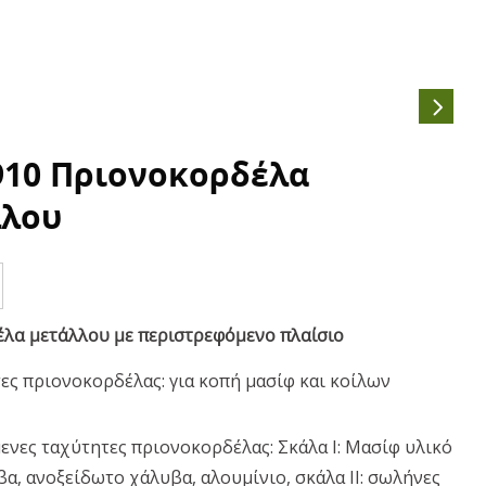
910 Πριονοκορδέλα
λου
λα μετάλλου με περιστρεφόμενο πλαίσιο
ες πριονοκορδέλας: για κοπή μασίφ και κοίλων
νες ταχύτητες πριονοκορδέλας: Σκάλα I: Μασίφ υλικό
α, ανοξείδωτο χάλυβα, αλουμίνιο, σκάλα II: σωλήνες