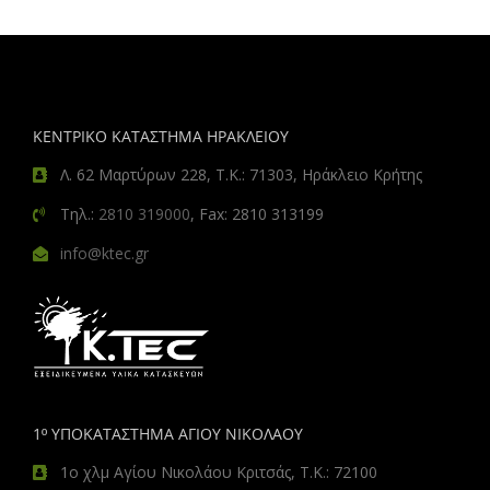
ΚΕΝΤΡΙΚΟ ΚΑΤΑΣΤΗΜΑ ΗΡΑΚΛΕΙΟΥ
Λ. 62 Μαρτύρων 228, Τ.Κ.: 71303, Ηράκλειο Κρήτης
Τηλ.:
2810 319000
, Fax: 2810 313199
info@ktec.gr
1º ΥΠΟΚΑΤΑΣΤΗΜΑ ΑΓΙΟΥ ΝΙΚΟΛΑΟΥ
1ο χλμ Αγίου Νικολάου Κριτσάς, Τ.Κ.: 72100